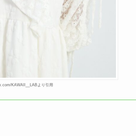
/x.com/KAWAII__LABより引用