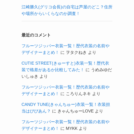
江崎勝久(グリコ会長)の自宅は芦屋のどこ？住所
や場所からいくらなのか調査！
最近のコメント
フルーツジッパー衣装一覧！歴代衣装の名前や
デザイナーまとめ！
に
ヲタクねき
より
CUTIE STREET(きゅーすと)衣装一覧！歴代衣
装で格差があるか比較してみた！
に
うめみゆだ
いしゅき
より
フルーツジッパー衣装一覧！歴代衣装の名前や
デザイナーまとめ！
に
ころりんネキ
より
CANDY TUNE(きゃんちゅー)衣装一覧！衣装担
当はびびあん？
に
きゃんちゅーLOVE
より
フルーツジッパー衣装一覧！歴代衣装の名前や
デザイナーまとめ！
に
MYKK
より