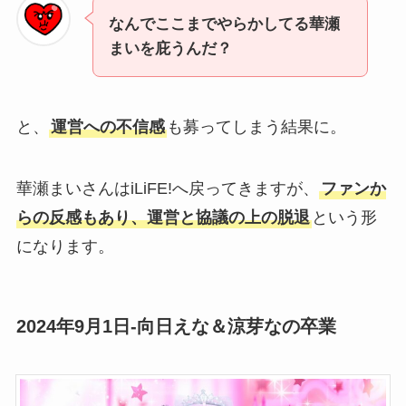
なんでここまでやらかしてる華瀬
まいを庇うんだ？
と、
運営への不信感
も募ってしまう結果に。
華瀬まいさんはiLiFE!へ戻ってきますが、
ファンか
らの反感もあり、運営と協議の上の脱退
という形
になります。
2024年9月1日-向日えな＆涼芽なの卒業