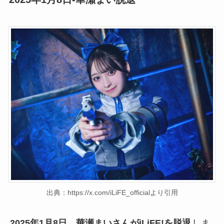
出典：https://x.com/iLiFE_officialより引用
2025年1月8日、華瀬まいさんがiLiFE!を脱退
しま