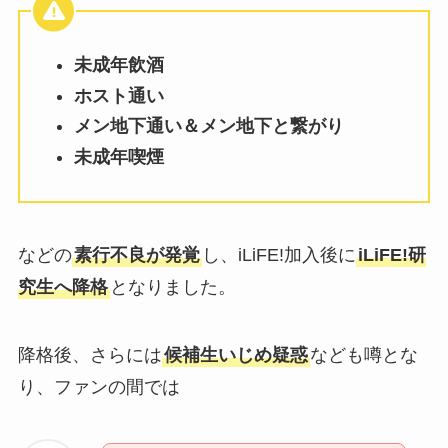
未成年飲酒
ホスト通い
メン地下通い＆メン地下と繋がり
未成年喫煙
などの
素行不良が発覚
し、iLiFE!加入後に
iLiFE!研
究生へ降格
となりました。
降格後、さらには
候補生いじめ疑惑
なども噂とな
り、ファンの間では