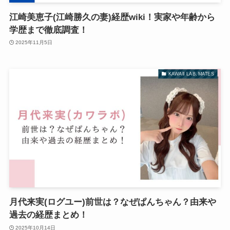
江崎美恵子(江崎勝久の妻)経歴wiki！実家や年齢から
学歴まで徹底調査！
2025年11月5日
KAWAII LAB. MATES
月代来実(ログユー)前世は？なぜぱんちゃん？由来や
過去の経歴まとめ！
2025年10月14日