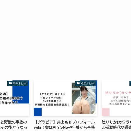
事件まとめ
経歴まとめ
女と野獣の事故の
【グラビア】井上ももプロフィール
辻りりか(カワラ
はその後どうなっ
wiki！実はAI？SNSや年齢から事務
ル活動時代や過